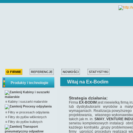
O FIRMIE
REFERENCJE
NOWOŚCI
STATYSTYKI
Witaj na Ex-Bodim
Produkty i technologie
Kabiny i suszarki
malarskie
Strategia działania:
¤
Kabiny i suszarki malarskie
Firma
EX-BODIM
jest niewielką firmą i
Procesy odpylania
lub dystrybutorami wyrobów a małym
wymaganiach. Realizacja powyższego z
¤
Filtry w procesach odpylania
projektowania, własnego wykonawstwa
¤
Filtry do pyłów włóknistych
takich jak m. in.
SMAY
,
VENTURE
IND
¤
Filtry do pyłów kulistych
serwisu kompleksowych instalacji obr
Transport
każdego kontraktu „grupy problemowej
pneumatyczny odpadow
firmy uprościć procedury realizacji w