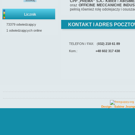
Szukaj
CPP
„
PREMA” S.A.- Kielce
i
AIRSIME
oraz
OFFICINE MECCANICHE INDUSTR
pełnią również rolę odolejaczy i osusz
Licznik
KONTAKT I ADRES POCZTO
73379 odwiedzający
1 odwiedzających online
TELEFON / FAX: (
032) 218 61 89
Kom.:
+48 602 317 438
Design : Sabine Jeang