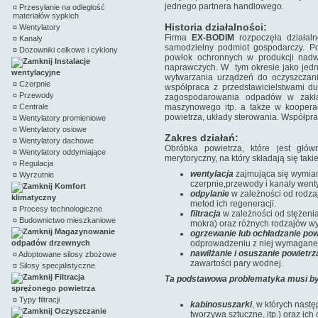
jednego partnera handlowego.
¤
Przesyłanie na odległość
materiałów sypkich
Historia działalności:
¤
Wentylatory
Firma
EX-BODIM
rozpoczęła działal
¤
Kanały
samodzielny podmiot gospodarczy. P
¤
Dozowniki celkowe i cyklony
powłok ochronnych w produkcji nadw
Instalacje
naprawczych. W tym okresie jako jedn
wentylacyjne
wytwarzania urządzeń do oczyszczani
¤
Czerpnie
współpraca z przedstawicielstwami du
¤
Przewody
zagospodarowania odpadów w zakład
¤
Centrale
maszynowego itp. a także w kooperacj
powietrza, układy sterowania. Współprac
¤
Wentylatory promieniowe
¤
Wentylatory osiowe
Zakres działań:
¤
Wentylatory dachowe
Obróbka powietrza, które jest głó
¤
Wentylatory oddymiające
merytoryczny, na który składają się takie
¤
Regulacja
wentylacja
zajmująca się wymi
¤
Wyrzutnie
czerpnie,przewody i kanały wenty
Komfort
odpylanie
w zależności od rodzaj
klimatyczny
metod ich regeneracji.
¤
Procesy technologiczne
filtracja
w zależności od stężenia
¤
Budownictwo mieszkaniowe
mokra) oraz różnych rodzajów wy
Magazynowanie
ogrzewanie lub ochładzanie pow
odpadów drzewnych
odprowadzeniu z niej wymaganej 
nawilżanie i osuszanie powietr
¤
Adoptowane silosy zbożowe
zawartości pary wodnej.
¤
Silosy specjalistyczne
Filtracja
Ta podstawowa problematyka musi być 
sprężonego powietrza
¤
Typy filtracji
kabinosuszarki
, w których nast
Oczyszczanie
tworzywa sztuczne, itp.) oraz i