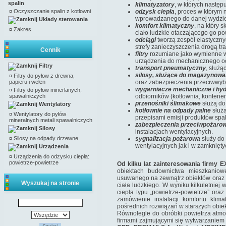
spalin
klimatyzatory
, w których następ
¤
Oczyszczanie spalin z kotłowni
odzysk ciepła
, proces w którym 
wprowadzanego do danej wydziel
Układy sterowania
komfort klimatyczny
, na który 
¤
Zakres
ciało ludzkie otaczającego go po
odciągi
tworzą zespół elastyczny
strefy zanieczyszczenia drogą t
Cennik
filtry
rozumiane jako wymienne wk
urządzenia do mechanicznego oc
Filtry
transport pneumatyczny
, służą
silosy, służące do magazynowa
¤
Filtry do pyłow z drewna,
papieru i wełen
oraz zabezpieczenia przeciwwyb
wygarniacze mechaniczne i hyd
¤
Filtry do pyłow minerlanych,
spawalniczych
odbiorników (kotłownia, kontener
przenośniki ślimakowe
służą do 
Wentylatory
kotłownie na odpady palne
służ
¤
Wentylatory do pyłów
przepisami emisji produktów spal
mineralnych metali spawalniczych
zabezpieczenia przeciwpożaro
Silosy
instalacjach wentylacyjnych.
¤
Silosy na odpady drzewne
sygnalizacja pożarowa
służy do
wentylacyjnych jak i w zamknięt
Urządzenia
¤
Urządzenia do odzysku ciepła:
powietrze-powietrze
Od kilku lat zainteresowania firmy 
obiektach budownictwa mieszkaniow
usuwanego na zewnątrz obiektów oraz w
Wyszukaj na stronie
ciała ludzkiego. W wyniku kilkuletnie
ciepła typu „powietrze-powietrze” ora
zamówienie instalacji komfortu kli
pośrednich rozwiązań w starszych obie
Równolegle do obróbki powietrza atmo
firmami zajmującymi się wytwarzaniem i 