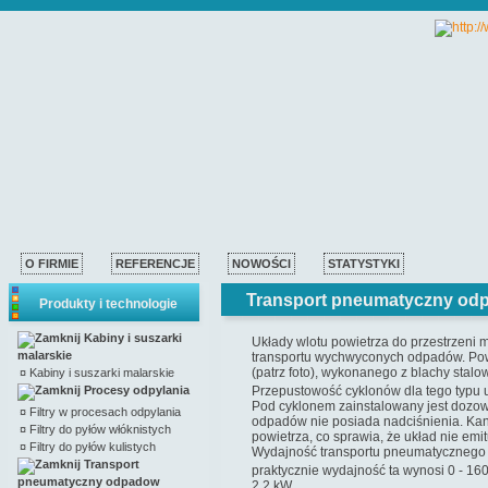
O FIRMIE
REFERENCJE
NOWOŚCI
STATYSTYKI
Transport pneumatyczny od
Produkty i technologie
Kabiny i suszarki
Układy wlotu powietrza do przestrzeni
malarskie
transportu wychwyconych odpadów. Pow
(patrz foto), wykonanego z blachy sta
¤
Kabiny i suszarki malarskie
Procesy odpylania
Przepustowość cyklonów dla tego typu
Pod cyklonem zainstalowany jest dozow
¤
Filtry w procesach odpylania
odpadów nie posiada nadciśnienia. Kan
¤
Filtry do pyłów włóknistych
powietrza, co sprawia, że układ nie emi
¤
Filtry do pyłów kulistych
Wydajność transportu pneumatycznego o
Transport
praktycznie wydajność ta wynosi 0 - 16
pneumatyczny odpadow
2,2 kW.