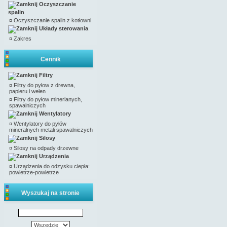
Oczyszczanie
spalin
¤
Oczyszczanie spalin z kotłowni
Układy sterowania
¤
Zakres
Cennik
Filtry
¤
Filtry do pyłow z drewna,
papieru i wełen
¤
Filtry do pyłow minerlanych,
spawalniczych
Wentylatory
¤
Wentylatory do pyłów
mineralnych metali spawalniczych
Silosy
¤
Silosy na odpady drzewne
Urządzenia
¤
Urządzenia do odzysku ciepła:
powietrze-powietrze
Wyszukaj na stronie