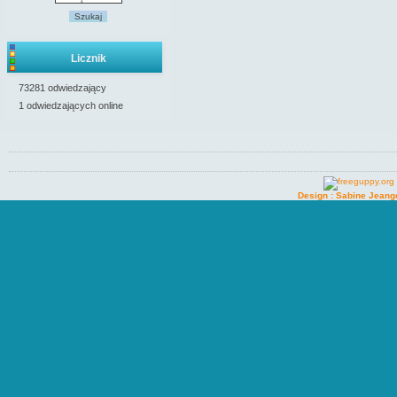
Szukaj
Licznik
73281 odwiedzający
1 odwiedzających online
Design : Sabine Jeang