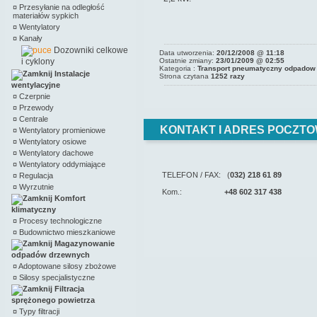
¤
Przesyłanie na odległość
materiałów sypkich
¤
Wentylatory
¤
Kanały
Dozowniki celkowe
Data utworzenia:
20/12/2008 @ 11:18
i cyklony
Ostatnie zmiany:
23/01/2009 @ 02:55
Kategoria :
Transport pneumatyczny odpadow
Instalacje
Strona czytana
1252 razy
wentylacyjne
¤
Czerpnie
¤
Przewody
¤
Centrale
KONTAKT I ADRES POCZTO
¤
Wentylatory promieniowe
¤
Wentylatory osiowe
¤
Wentylatory dachowe
¤
Wentylatory oddymiające
TELEFON / FAX: (
032) 218 61 89
¤
Regulacja
¤
Wyrzutnie
Kom.:
+48 602 317 438
Komfort
klimatyczny
¤
Procesy technologiczne
¤
Budownictwo mieszkaniowe
Magazynowanie
odpadów drzewnych
¤
Adoptowane silosy zbożowe
¤
Silosy specjalistyczne
Filtracja
sprężonego powietrza
¤
Typy filtracji