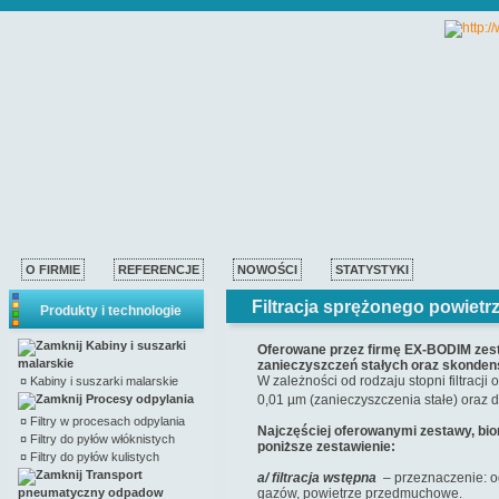
O FIRMIE
REFERENCJE
NOWOŚCI
STATYSTYKI
Filtracja sprężonego powietr
Produkty i technologie
Kabiny i suszarki
Oferowane przez firmę EX-BODIM zest
malarskie
zanieczyszczeń stałych oraz skondens
W zależności od rodzaju stopni filtracj
¤
Kabiny i suszarki malarskie
Procesy odpylania
0,01 µm (zanieczyszczenia stałe) oraz 
¤
Filtry w procesach odpylania
Najczęściej oferowanymi zestawy, bi
¤
Filtry do pyłów włóknistych
poniższe zestawienie:
¤
Filtry do pyłów kulistych
Transport
a/ filtracja wstępna
– przeznaczenie: o
pneumatyczny odpadow
gazów, powietrze przedmuchowe.