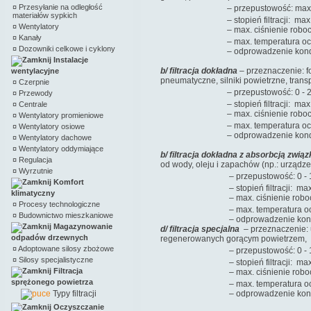
¤
Przesyłanie na odległość
– przepustowość: max. 
materiałów sypkich
– stopień filtracji: max. 1 µm (
¤
Wentylatory
– max. ciśnienie robocze m
¤
Kanały
– max. temperatura oczyszc
¤
Dozowniki celkowe i cyklony
– odprowadzenie kondensatu
Instalacje
b/ filtracja dokładna
– przeznaczenie: 
wentylacyjne
pneumatyczne, silniki powietrzne, trans
¤
Czerpnie
– przepustowość: 0 - 21
¤
Przewody
– stopień filtracji: max. 0,01 µ
¤
Centrale
– max. ciśnienie robocze m
¤
Wentylatory promieniowe
– max. temperatura oczyszc
¤
Wentylatory osiowe
– odprowadzenie kondensatu
¤
Wentylatory dachowe
¤
Wentylatory oddymiające
b/ filtracja dokładna z absorbcją zwią
¤
Regulacja
od wody, oleju i zapachów (np.: urząd
¤
Wyrzutnie
– przepustowość: 0 - 10
Komfort
– stopień filtracji: max. 0,01 µ
klimatyczny
– max. ciśnienie robocze m
¤
Procesy technologiczne
– max. temperatura oczyszc
¤
Budownictwo mieszkaniowe
– odprowadzenie kondensatu
Magazynowanie
d/ filtracja specjalna
– przeznaczenie: 
odpadów drzewnych
regenerowanych gorącym powietrzem,
¤
Adoptowane silosy zbożowe
– przepustowość: 0 - 10
¤
Silosy specjalistyczne
– stopień filtracji: max. 1 µm (
Filtracja
– max. ciśnienie robocze m
sprężonego powietrza
– max. temperatura oczyszc
Typy filtracji
– odprowadzenie kondensatu
Oczyszczanie