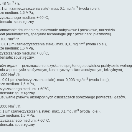
3
48 Nm
/ h,
3
zanieczyszczenia stałe), max. 0,1 mg / m
(woda i olej),
edium: 1,6 MPa,
o
zanego medium: + 60
C,
: spust ręczny.
formowanie dmuchaniem, malowanie natryskowe i proszkowe, narzędzia
port pneumatyczny, specjalne technologie (np.: przecinarki plazmowe).
3
00 Nm
/ h,
3
m (zanieczyszczenia stałe), max. 0,01 mg / m
(woda i olej),
edium: 1,6 MPa,
o
zanego medium: + 60
C,
: spust ręczny.
zków organ
.
– przeznaczenie: uzyskanie sprężonego powietrza praktycznie wolne
zenia w przemyśle spożywczym, kosmetycznym, farmaceutycznym, tekstylnym),
3
00 Nm
/ h,
3
m (zanieczyszczenia stałe), max. 0,003 mg / m
(woda i olej),
edium: 1,6 MPa,
o
zanego medium: + 60
C,
: spust ręczny.
usuwanie pyłów w absorpcyjnych osuszaczach sprężonego powietrza i gazów,
3
00 Nm
/ h,
3
zanieczyszczenia stałe), max. 0,1 mg / m
(woda i olej),
edium: 1,6 MPa,
o
zanego medium: + 60
C,
: spust ręczny.