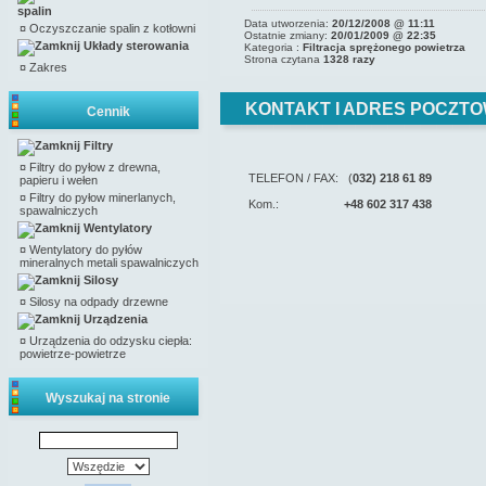
spalin
Data utworzenia:
20/12/2008 @ 11:11
¤
Oczyszczanie spalin z kotłowni
Ostatnie zmiany:
20/01/2009 @ 22:35
Układy sterowania
Kategoria :
Filtracja sprężonego powietrza
Strona czytana
1328 razy
¤
Zakres
KONTAKT I ADRES POCZTO
Cennik
Filtry
¤
Filtry do pyłow z drewna,
TELEFON / FAX: (
032) 218 61 89
papieru i wełen
¤
Filtry do pyłow minerlanych,
Kom.:
+48 602 317 438
spawalniczych
Wentylatory
¤
Wentylatory do pyłów
mineralnych metali spawalniczych
Silosy
¤
Silosy na odpady drzewne
Urządzenia
¤
Urządzenia do odzysku ciepła:
powietrze-powietrze
Wyszukaj na stronie