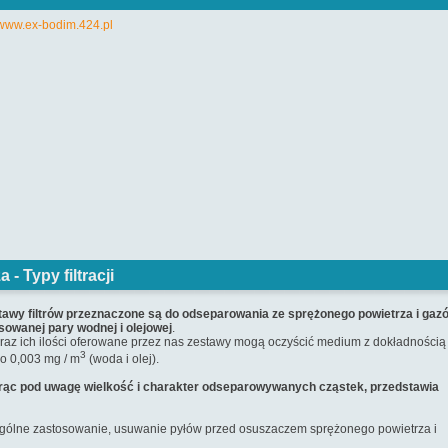
za -
Typy filtracji
awy filtrów przeznaczone są do odseparowania ze sprężonego powietrza i gaz
owanej pary wodnej i olejowej
.
i oraz ich ilości oferowane przez nas zestawy mogą oczyścić medium z dokładnością
3
do 0,003 mg / m
(woda i olej).
orąc pod uwagę wielkość i charakter odseparowywanych cząstek, przedstawia
gólne zastosowanie, usuwanie pyłów przed osuszaczem sprężonego powietrza i