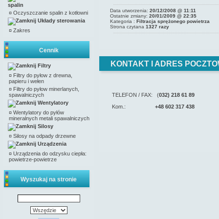
spalin
Data utworzenia:
20/12/2008 @ 11:11
¤
Oczyszczanie spalin z kotłowni
Ostatnie zmiany:
20/01/2009 @ 22:35
Układy sterowania
Kategoria :
Filtracja sprężonego powietrza
Strona czytana
1327 razy
¤
Zakres
Cennik
KONTAKT I ADRES POCZTO
Filtry
¤
Filtry do pyłow z drewna,
papieru i wełen
¤
Filtry do pyłow minerlanych,
spawalniczych
TELEFON / FAX: (
032) 218 61 89
Wentylatory
Kom.:
+48 602 317 438
¤
Wentylatory do pyłów
mineralnych metali spawalniczych
Silosy
¤
Silosy na odpady drzewne
Urządzenia
¤
Urządzenia do odzysku ciepła:
powietrze-powietrze
Wyszukaj na stronie