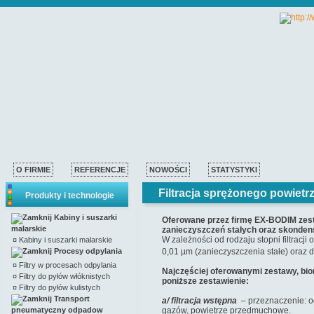
O FIRMIE
REFERENCJE
NOWOŚCI
STATYSTYKI
Filtracja sprężonego powietr
Produkty i technologie
Kabiny i suszarki
Oferowane przez firmę EX-BODIM zest
malarskie
zanieczyszczeń stałych oraz skondens
W zależności od rodzaju stopni filtracj
¤
Kabiny i suszarki malarskie
Procesy odpylania
0,01 µm (zanieczyszczenia stałe) oraz 
¤
Filtry w procesach odpylania
Najczęściej oferowanymi zestawy, bi
¤
Filtry do pyłów włóknistych
poniższe zestawienie:
¤
Filtry do pyłów kulistych
Transport
a/ filtracja wstępna
– przeznaczenie: o
pneumatyczny odpadow
gazów, powietrze przedmuchowe.