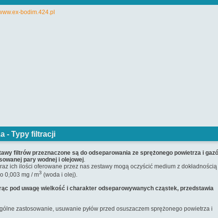
za -
Typy filtracji
awy filtrów przeznaczone są do odseparowania ze sprężonego powietrza i gaz
owanej pary wodnej i olejowej
.
i oraz ich ilości oferowane przez nas zestawy mogą oczyścić medium z dokładnością
3
do 0,003 mg / m
(woda i olej).
orąc pod uwagę wielkość i charakter odseparowywanych cząstek, przedstawia
gólne zastosowanie, usuwanie pyłów przed osuszaczem sprężonego powietrza i