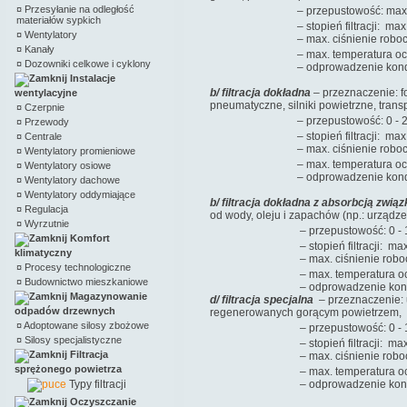
¤
Przesyłanie na odległość
– przepustowość: max. 
materiałów sypkich
– stopień filtracji: max. 1 µm (
¤
Wentylatory
– max. ciśnienie robocze m
¤
Kanały
– max. temperatura oczyszc
¤
Dozowniki celkowe i cyklony
– odprowadzenie kondensatu
Instalacje
b/ filtracja dokładna
– przeznaczenie: 
wentylacyjne
pneumatyczne, silniki powietrzne, trans
¤
Czerpnie
– przepustowość: 0 - 21
¤
Przewody
– stopień filtracji: max. 0,01 µ
¤
Centrale
– max. ciśnienie robocze m
¤
Wentylatory promieniowe
– max. temperatura oczyszc
¤
Wentylatory osiowe
– odprowadzenie kondensatu
¤
Wentylatory dachowe
¤
Wentylatory oddymiające
b/ filtracja dokładna z absorbcją zwią
¤
Regulacja
od wody, oleju i zapachów (np.: urząd
¤
Wyrzutnie
– przepustowość: 0 - 10
Komfort
– stopień filtracji: max. 0,01 µ
klimatyczny
– max. ciśnienie robocze m
¤
Procesy technologiczne
– max. temperatura oczyszc
¤
Budownictwo mieszkaniowe
– odprowadzenie kondensatu
Magazynowanie
d/ filtracja specjalna
– przeznaczenie: 
odpadów drzewnych
regenerowanych gorącym powietrzem,
¤
Adoptowane silosy zbożowe
– przepustowość: 0 - 10
¤
Silosy specjalistyczne
– stopień filtracji: max. 1 µm (
Filtracja
– max. ciśnienie robocze m
sprężonego powietrza
– max. temperatura oczyszc
Typy filtracji
– odprowadzenie kondensatu
Oczyszczanie