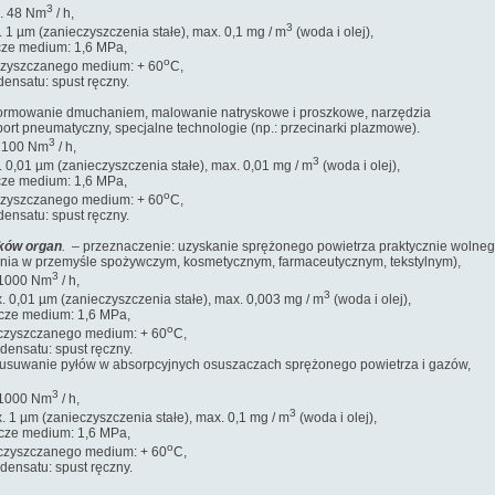
3
48 Nm
/ h,
3
zanieczyszczenia stałe), max. 0,1 mg / m
(woda i olej),
edium: 1,6 MPa,
o
zanego medium: + 60
C,
: spust ręczny.
formowanie dmuchaniem, malowanie natryskowe i proszkowe, narzędzia
port pneumatyczny, specjalne technologie (np.: przecinarki plazmowe).
3
00 Nm
/ h,
3
m (zanieczyszczenia stałe), max. 0,01 mg / m
(woda i olej),
edium: 1,6 MPa,
o
zanego medium: + 60
C,
: spust ręczny.
zków organ
.
– przeznaczenie: uzyskanie sprężonego powietrza praktycznie wolne
zenia w przemyśle spożywczym, kosmetycznym, farmaceutycznym, tekstylnym),
3
00 Nm
/ h,
3
m (zanieczyszczenia stałe), max. 0,003 mg / m
(woda i olej),
edium: 1,6 MPa,
o
zanego medium: + 60
C,
: spust ręczny.
usuwanie pyłów w absorpcyjnych osuszaczach sprężonego powietrza i gazów,
3
00 Nm
/ h,
3
zanieczyszczenia stałe), max. 0,1 mg / m
(woda i olej),
edium: 1,6 MPa,
o
zanego medium: + 60
C,
: spust ręczny.