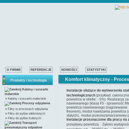
O FIRMIE
REFERENCJE
NOWOŚCI
STATYSTYKI
Komfort klimatyczny -
Proces
Produkty i technologie
Kabiny i suszarki
Instalacje służące do wytworzenia s
malarskie
technologicznych
(przykład: całoroczn
¤
Kabiny i suszarki malarskie
powietrza w strefie: - 5%). Realizacja 
Procesy odpylania
nawiewanego (klasa F5 - sprawność filt
powietrza nawiewanego (nagrzewanie: 
¤
Filtry w procesach odpylania
freonem), moduł nawilżania powietrza (
¤
Filtry do pyłów włóknistych
stałych), moduł przeciwzamarzaniowy p
¤
Filtry do pyłów kulistych
Instalacje przeznaczone dla pracy na 
Transport
przepływu powietrza. Zakres wydajności
pneumatyczny odpadow
o
o