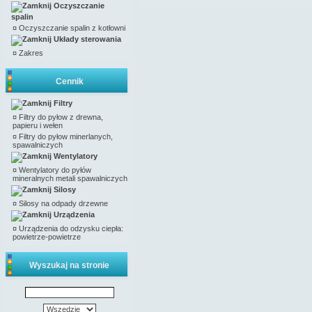
Oczyszczanie
spalin
¤
Oczyszczanie spalin z kotłowni
Układy sterowania
¤
Zakres
Cennik
Filtry
¤
Filtry do pyłow z drewna,
papieru i wełen
¤
Filtry do pyłow minerlanych,
spawalniczych
Wentylatory
¤
Wentylatory do pyłów
mineralnych metali spawalniczych
Silosy
¤
Silosy na odpady drzewne
Urządzenia
¤
Urządzenia do odzysku ciepła:
powietrze-powietrze
Wyszukaj na stronie