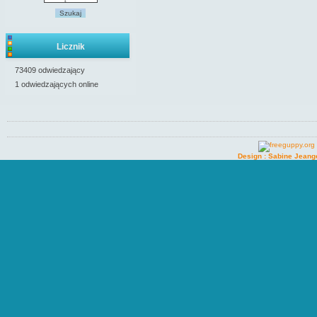
Szukaj
Licznik
73409 odwiedzający
1 odwiedzających online
Design : Sabine Jeang