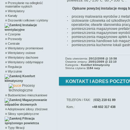
powietrza: od „- 250
C” do „+ 350
C”.
¤
Przesyłanie na odległość
materiałów sypkich
Opisane powyżej instalacje mogą 
¤
Wentylatory
¤
Kanały
·
procesy malowania wyrobów z metalu
¤
Dozowniki celkowe i cyklony
·
izolowanie człowieka od szkodliwych 
operatorów, otwarte stanowiska pracy
Instalacje
·
pomieszczenia magazynowe prefabryka
wentylacyjne
·
pomieszczenia magazynowe wyrobów s
¤
Czerpnie
·
pomieszczenia magazynowe aptek lub
¤
Przewody
·
pomieszczenia handlowe lub magazy
¤
Centrale
·
pomieszczenia kuchenne lokali gast
¤
Wentylatory promieniowe
¤
Wentylatory osiowe
¤
Wentylatory dachowe
Data utworzenia:
20/12/2008 @ 10:58
Ostatnie zmiany:
20/01/2009 @ 22:10
¤
Wentylatory oddymiające
Kategoria :
Komfort klimatyczny
¤
Regulacja
Strona czytana
1184 razy
¤
Wyrzutnie
Komfort
klimatyczny
KONTAKT I ADRES POCZTO
Procesy
technologiczne
¤
Budownictwo mieszkaniowe
Magazynowanie
TELEFON / FAX: (
032) 218 61 89
odpadów drzewnych
Kom.:
+48 602 317 438
¤
Adoptowane silosy zbożowe
¤
Silosy specjalistyczne
Filtracja
sprężonego powietrza
¤
Typy filtracji