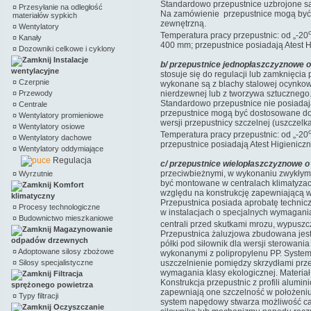
Standardowo przepustnice uzbrojone s
¤
Przesyłanie na odległość
Na zamówienie przepustnice mogą być d
materiałów sypkich
zewnętrzną.
¤
Wentylatory
Temperatura pracy przepustnic: od „-20
¤
Kanały
400 mm; przepustnice posiadają Atest Hi
¤
Dozowniki celkowe i cyklony
Instalacje
b/ przepustnice jednopłaszczyznowe 
wentylacyjne
stosuje się do regulacji lub zamknięci
¤
Czerpnie
wykonane są z blachy stalowej ocynkow
¤
Przewody
nierdzewnej lub z tworzywa sztucznego. 
Standardowo przepustnice nie posiada
¤
Centrale
przepustnice mogą być dostosowane do 
¤
Wentylatory promieniowe
wersji przepustnicy szczelnej (uszczelka
¤
Wentylatory osiowe
Temperatura pracy przepustnic: od „-20
¤
Wentylatory dachowe
przepustnice posiadają Atest Higieniczn
¤
Wentylatory oddymiające
Regulacja
c/ przepustnice wielopłaszczyznowe 
przeciwbieżnymi, w wykonaniu zwykłym
¤
Wyrzutnie
być montowane w centralach klimatyzacy
Komfort
względu na konstrukcję zapewniającą w
klimatyczny
Przepustnica posiada aprobatę techni
¤
Procesy technologiczne
w instalacjach o specjalnych wymagania
¤
Budownictwo mieszkaniowe
centrali przed skutkami mrozu, wypusz
Magazynowanie
Przepustnica żaluzjowa zbudowana jest 
odpadów drzewnych
półki pod siłownik dla wersji sterowani
¤
Adoptowane silosy zbożowe
wykonanymi z polipropylenu PP. System
¤
Silosy specjalistyczne
uszczelnienie pomiędzy skrzydłami prze
wymagania klasy ekologicznej. Materia
Filtracja
Konstrukcja przepustnic z profili alumi
sprężonego powietrza
zapewniają one szczelność w położeniu
¤
Typy filtracji
system napędowy stwarza możliwość całk
Oczyszczanie