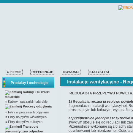
O FIRMIE
REFERENCJE
NOWOŚCI
STATYSTYKI
Instalacje wentylacyjne -
Regu
Produkty i technologie
Kabiny i suszarki
REGULACJA PRZEPŁYWU POWIETR
malarskie
1) Regulacja ręczna przepływu powiet
¤
Kabiny i suszarki malarskie
fragmentach instalacji wentylacyjnej. 
Procesy odpylania
prostokątnym lub kołowym, wyposażony
¤
Filtry w procesach odpylania
¤
Filtry do pyłów włóknistych
a/ przepustnice jednopłaszczyznowe 
¤
Filtry do pyłów kulistych
zwykłym stosuje się do regulacji lub z
Przepustnice wykonane są z blachy sta
Transport
ocynkowanej lub nierdzewnej. Osie: alum
pneumatyczny odpadow