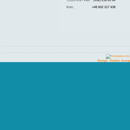
TELEFON / FAX: (
032) 218 61 89
Kom.:
+48 602 317 438
Design : Sabine Jeang