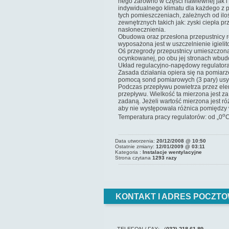
nego zarówno w części nawiewnej jak i 
indywidualnego klimatu dla każdego z
tych pomieszczeniach, zależnych od il
zewnętrznych takich jak: zyski ciepła p
nasłonecznienia.
Obudowa oraz przesłona przepustnicy r
wyposażona jest w uszczelnienie igieli
Oś przegrody przepustnicy umieszczona
ocynkowanej, po obu jej stronach wbud
Układ regulacyjno-napędowy regulatora 
Zasada działania opiera się na pomiarz
pomocą sond pomiarowych (3 pary) usyt
Podczas przepływu powietrza przez elem
przepływu. Wielkość ta mierzona jest za
zadaną. Jeżeli wartość mierzona jest ró
aby nie występowała różnica pomiędzy 
o
Temperatura pracy regulatorów: od „0
C
Data utworzenia:
20/12/2008 @ 10:50
Ostatnie zmiany:
12/01/2009 @ 03:11
Kategoria :
Instalacje wentylacyjne
Strona czytana
1293 razy
KONTAKT I ADRES POCZTO