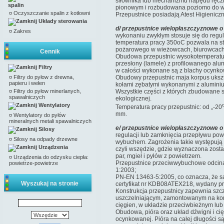
siłownika lub mechanizmu napędu ręczn
spalin
pionowym i rozbudowana poziomo do w
¤
Oczyszczanie spalin z kotłowni
Przepustnice posiadają Atest Higienic
Układy sterowania
d/ przepustnice wielopłaszczyznowe
¤
Zakres
wykonaniu zwykłym stosuje się do regu
temperatura pracy 350oC pozwala na st
pożarowego w wieżowcach, biurowcach
Cennik
Obudowa przepustnic wysokotemperatur
przesłony (lamele) z profilowanego alu
Filtry
w całości wykonane są z blachy ocynko
¤
Filtry do pyłow z drewna,
Obudowy przepustnic maja korpus ukszta
papieru i wełen
kołami zębatymi wykonanymi z alumini
¤
Filtry do pyłow minerlanych,
Wszystkie części z których zbudowane s
spawalniczych
ekologicznej.
Wentylatory
Temperatura pracy przepustnic: od „-20
mm.
¤
Wentylatory do pyłów
mineralnych metali spawalniczych
e/ przepustnice wielopłaszczyznowe 
Silosy
regulacji lub zamknięcia przepływu pow
¤
Silosy na odpady drzewne
wybuchem. Zagrożenia takie występują m
Urządzenia
czyli wszędzie, gdzie wyznaczona zost
par, mgieł i pyłów z powietrzem.
¤
Urządzenia do odzysku ciepła:
Przepustnice przeciwwybuchowe odcinaj
powietrze-powietrze
1:2003;
PN-EN 13463-5:2005, co oznacza, że są 
Wyszukaj na stronie
certyfikat nr KDB08ATEX218, wydany 
Konstrukcja przepustnicy zapewnia szc
uszczelniającym, zamontowanym na końc
cięgien, w układzie przeciwbieżnym lu
Obudowa, pióra oraz układ dźwigni i c
ocynkowanej. Pióra na całej długości 