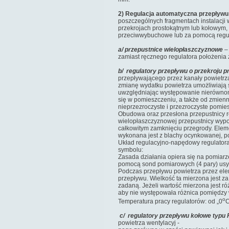
2) Regulacja automatyczna przepływu
poszczególnych fragmentach instalacji
przekrojach prostokątnym lub kołowym, 
przeciwwybuchowe lub za pomocą regul
a/ przepustnice wielopłaszczyznowe
– 
zamiast ręcznego regulatora położenia ż
b/ regulatory przepływu o przekroju 
przepływającego przez kanały powietrza
zmianę wydatku powietrza umożliwiają 
uwzględniając występowanie nierównomi
się w pomieszczeniu, a także od zmienn
nieprzezroczyste i przezroczyste pomie
Obudowa oraz przesłona przepustnicy r
wielopłaszczyznowej przepustnicy wypos
całkowitym zamknięciu przegrody. Ele
wykonana jest z blachy ocynkowanej, p
Układ regulacyjno-napędowy regulatora 
symbolu:
Zasada działania opiera się na pomiarz
pomocą sond pomiarowych (4 pary) usyt
Podczas przepływu powietrza przez elem
przepływu. Wielkość ta mierzona jest za
zadaną. Jeżeli wartość mierzona jest ró
aby nie występowała różnica pomiędzy 
o
Temperatura pracy regulatorów: od „0
C
c/ regulatory przepływu kołowe typu
powietrza wentylacyj -