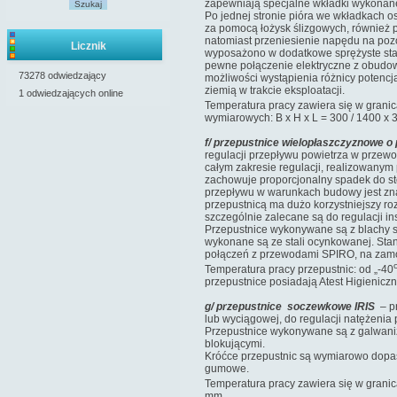
zapewniają specjalne wkładki wykonane
Szukaj
Po jednej stronie pióra we wkładkach o
za pomocą łożysk ślizgowych, również 
natomiast przeniesienie napędu na pozo
Licznik
wyposażono w dodatkowe sprężyste st
pewne połączenie elektryczne z obudow
73278 odwiedzający
możliwości wystąpienia różnicy potencj
ziemią w trakcie eksploatacji.
1 odwiedzających online
Temperatura pracy zawiera się w granic
wymiarowych: B x H x L = 300 / 1400 x 
f/ przepustnice wielopłaszczyznowe 
regulacji przepływu powietrza w przewo
całym zakresie regulacji, realizowanym
zachowuje proporcjonalny spadek do st
przepływu w warunkach budowy jest zna
przepustnicą ma dużo korzystniejszy r
szczególnie zalecane są do regulacji i
Przepustnice wykonywane są z blachy s
wykonane są ze stali ocynkowanej. St
połączeń z przewodami SPIRO, na zam
Temperatura pracy przepustnic: od „-40
przepustnice posiadają Atest Higieniczn
g/ przepustnice soczewkowe IRIS
– p
lub wyciągowej, do regulacji natężenia
Przepustnice wykonywane są z galwanizo
blokującymi.
Króćce przepustnic są wymiarowo dopa
gumowe.
Temperatura pracy zawiera się w granic
mm.