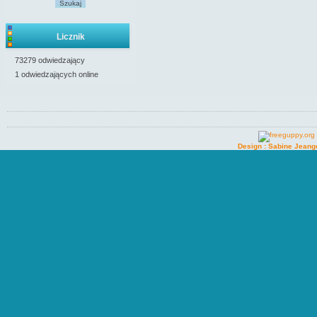
Szukaj
Licznik
73279 odwiedzający
1 odwiedzających online
Design : Sabine Jeang