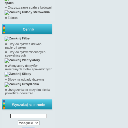
spalin
¤
Oczyszczanie spalin z kotłowni
Układy sterowania
¤
Zakres
Cennik
Filtry
¤
Filtry do pyłow z drewna,
papieru i wełen
¤
Filtry do pyłow minerlanych,
spawalniczych
Wentylatory
¤
Wentylatory do pyłów
mineralnych metali spawalniczych
Silosy
¤
Silosy na odpady drzewne
Urządzenia
¤
Urządzenia do odzysku ciepła:
powietrze-powietrze
Wyszukaj na stronie