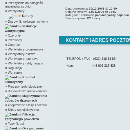
¤
Przesyłanie na odległość
materiałów sypkich
Data utworzenia:
20/12/2008 @ 10:40
¤
Wentylatory
Ostatnie zmiany:
23/01/2009 @ 02:53
Kategoria :
Transport pneumatyczny odpadow
Kanały
Strona czytana
1213 razy
¤
Dozowniki celkowe i cyklony
Instalacje
wentylacyjne
¤
Czerpnie
KONTAKT I ADRES POCZTO
¤
Przewody
¤
Centrale
¤
Wentylatory promieniowe
¤
Wentylatory osiowe
¤
Wentylatory dachowe
TELEFON / FAX: (
032) 218 61 89
¤
Wentylatory oddymiające
Kom.:
+48 602 317 438
¤
Regulacja
¤
Wyrzutnie
Komfort
klimatyczny
¤
Procesy technologiczne
¤
Budownictwo mieszkaniowe
Magazynowanie
odpadów drzewnych
¤
Adoptowane silosy zbożowe
¤
Silosy specjalistyczne
Filtracja
sprężonego powietrza
¤
Typy filtracji
Oczyszczanie