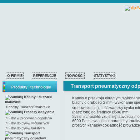
O FIRMIE
REFERENCJE
NOWOŚCI
STATYSTYKI
Transport pneumatyczny od
Produkty i technologie
Kabiny i suszarki
Kanały o przekroju okrągłym, wykonane
malarskie
blachy o grubości 2 mm (wykonanie spec
¤
Kabiny i suszarki malarskie
środowisko itp.), ilość warstwy cynku mi
Procesy odpylania
(patrz foto) do średnicy Ø500 mm.
System charakteryzuje się łatwością mo
¤
Filtry w procesach odpylania
6000 Pa, niewielkimi oporami hydrauli
¤
Filtry do pyłów włóknistych
prostych kanałów,dokładność prowadzeni
¤
Filtry do pyłów kulistych
Transport
pneumatyczny odpadow