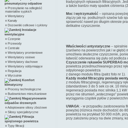
tradycyjnych rękawach filtracyjnych. Je
pneumatyczny odpadow
a także bardzo mały spadek ciśnienia (2
¤
Przesyłanie na odległość
materiałów sypkich
Moc i wytrzymałość
– opisana powyżej
¤
Wentylatory
złączy jak np. podłużnych szwów lub s
¤
Kanały
sprawność nawet po długim okresie pracy
¤
Dozowniki celkowe i cyklony
delikatne czyszczenie.
Instalacje
wentylacyjne
¤
Czerpnie
¤
Przewody
Właściwości antystatyczne
– spiralni
¤
Centrale
(zarówno na powierzchni jak i w głębi) 
¤
Wentylatory promieniowe
umożliwia skuteczne czyszczenie, poni
¤
Wentylatory osiowe
łatwość oderwania się pyłu od podłoża o
¤
Wentylatory dachowe
Czyszczenie rękawów SUPERBAG możli
powietrza przedmuchiwanego przez ręk
¤
Wentylatory oddymiające
odpylonego powietrza
¤
Regulacja
z danego modułu filtra (patrz foto nr 1).
¤
Wyrzutnie
Każdy moduł filtracyjny posiada went
Komfort
z modułu filtracyjnego, regenerujący 
klimatyczny
(standardowo 3 do 5 sek co ok. 10 minut
¤
Procesy technologiczne
regeneracji posiada moc silnika 1,1 kW
¤
Budownictwo mieszkaniowe
przez nie strumień „wstecznego” powiet
wyciągania cząstek pyłów z powierzchni
Magazynowanie
odpadów drzewnych
UWAGA
: - w przypadku zastosowania f
¤
Adoptowane silosy zbożowe
powyżej (różnica może dochodzić do 80
¤
Silosy specjalistyczne
powietrza na przykład 50 000 m3/h, prz
Filtracja
przy założeniu pracy na dwie zmiany, k
sprężonego powietrza
¤
Typy filtracji