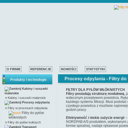
O FIRMIE
REFERENCJE
NOWOŚCI
STATYSTYKI
Procesy odpylania -
Filtry d
Produkty i technologie
Kabiny i suszarki
FILTRY DLA PYŁÓW WŁÓKNISTYCH
malarskie
Filtry posiadają strukturę modułową
, 
wstecznym przepływem powietrza. Rękaw 
¤
Kabiny i suszarki malarskie
każdego systemu filtracji. Musi podoła
Procesy odpylania
czystego powietrza z możliwie najmniej
¤
Filtry w procesach odpylania
godzin pracy.
Filtry do pyłów
włóknistych
Efektywność i niskie zużycie energi
i 
NORDFAB A/S produktem, wykonanym z 
¤
Filtry do pyłów kulistych
formie spiralnej, nadaje rękawowi powier
Transport