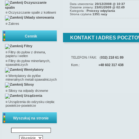
Oczyszczanie
Data utworzenia:
20/12/2008 @ 10:37
spalin
Ostatnie zmiany:
23/01/2009 @ 02:49
Kategoria :
Procesy odpylania
¤
Oczyszczanie spalin z kotłowni
Strona czytana
1351 razy
Układy sterowania
¤
Zakres
Cennik
KONTAKT I ADRES POCZTO
Filtry
¤
Filtry do pyłow z drewna,
papieru i wełen
TELEFON / FAX: (
032) 218 61 89
¤
Filtry do pyłow minerlanych,
spawalniczych
Kom.:
+48 602 317 438
Wentylatory
¤
Wentylatory do pyłów
mineralnych metali spawalniczych
Silosy
¤
Silosy na odpady drzewne
Urządzenia
¤
Urządzenia do odzysku ciepła:
powietrze-powietrze
Wyszukaj na stronie