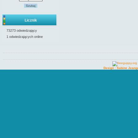
Szukaj
Licznik
73273 odwiedzający
1 odwiedzających online
Design : Sabine Jeang